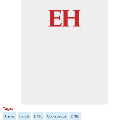
Tags:
Armas
Banda
DNIC
Ocotepeque
DNIC