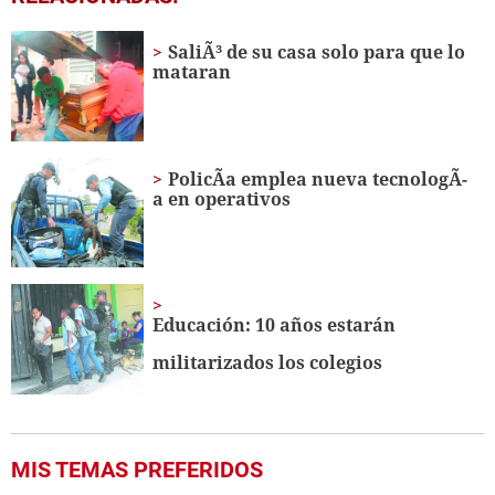
seconds
of
41
SaliÃ³ de su casa solo para que lo
seconds
mataran
PolicÃ­a emplea nueva tecnologÃ­
a en operativos
Educación: 10 años estarán
militarizados los colegios
MIS TEMAS PREFERIDOS