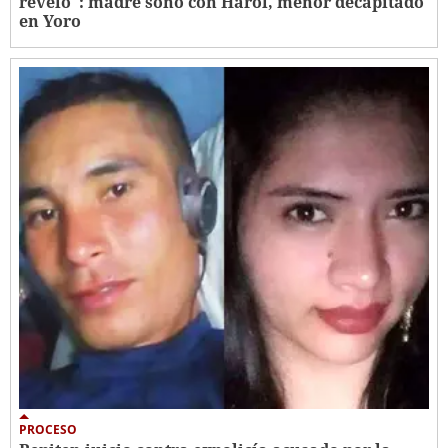
reveló": madre soñó con Harol, menor decapitado
en Yoro
PROCESO