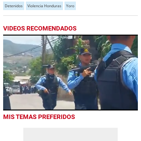
Detenidos
Violencia Honduras
Yoro
VIDEOS RECOMENDADOS
0
MIS TEMAS PREFERIDOS
seconds
of
1
minute,
32