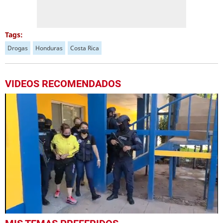
Tags:
Drogas
Honduras
Costa Rica
VIDEOS RECOMENDADOS
0