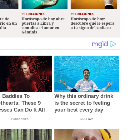
PREDICCIONES
PREDICCIONES
ete de
Horóscopo de hoy abre
Horóscopo de hoy:
ario en un
puertas a Libra y
descubre qué le espera
alia
complica el amor en
a tu signo del zodiaco
Géminis
 Baddies To
Why this ordinary drink
thearts: These 9
is the secret to feeling
esses Can Do It All
your best every day
Brainberries
CTA Love