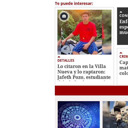
28
Te puede interesar:
seconds
Volume
0%
CON
Enf
esp
mue
cri
Cen
CRI
DETALLES
Cap
Lo citaron en la Villa
mat
Nueva y lo raptaron:
col
Jafeth Pozo, estudiante
Oes
del Abelardo R. Fortín,
asesinado