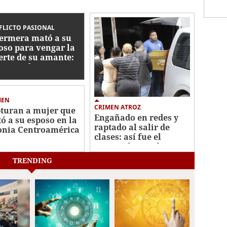
FLICTO PASIONAL
ermera mató a su
oso para vengar la
rte de su amante:
men en la
troamérica Oeste
MEN
CRIMEN ATROZ
turan a mujer que
Engañado en redes y
ó a su esposo en la
raptado al salir de
onia Centroamérica
clases: así fue el
te
crimen de estudiante
en La Joya
TRENDING