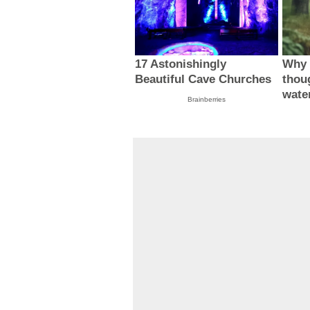
17 Astonishingly
Why 
Beautiful Cave Churches
thou
wate
Brainberries