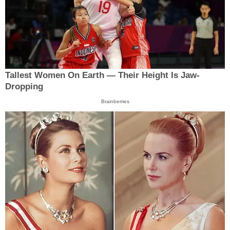
Tallest Women On Earth — Their Height Is Jaw-
Dropping
Brainberries