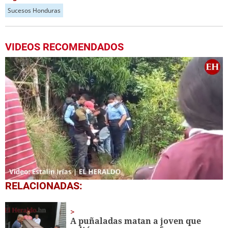
Sucesos Honduras
VIDEOS RECOMENDADOS
0
RELACIONADAS:
seconds
of
1
minute,
A puñaladas matan a joven que
8