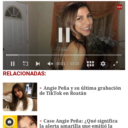
0
RELACIONADAS:
seconds
of
3
Angie Peña y su última grabación
minutes,
de TikTok en Roatán
15
seconds
Caso Angie Peña: ¿Qué significa
la alerta amarilla que emitió la