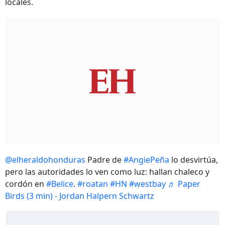
locales.
@elheraldohonduras
Padre de
#AngiePeña
lo desvirtúa,
pero las autoridades lo ven como luz: hallan chaleco y
cordón en
#Belice
.
#roatan
#HN
#westbay
♬ Paper
Birds (3 min) - Jordan Halpern Schwartz