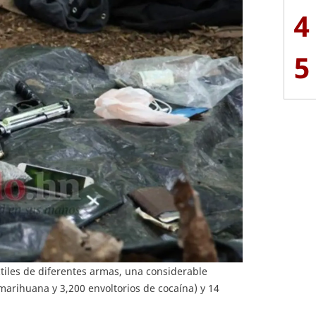
4
5
iles de diferentes armas, una considerable
marihuana y 3,200 envoltorios de cocaína) y 14