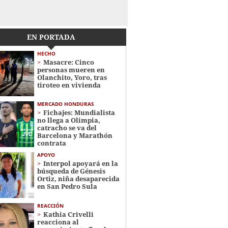
EN PORTADA
HECHO
Masacre: Cinco
personas mueren en
Olanchito, Yoro, tras
tiroteo en vivienda
MERCADO HONDURAS
Fichajes: Mundialista
no llega a Olimpia,
catracho se va del
Barcelona y Marathón
contrata
APOYO
Interpol apoyará en la
búsqueda de Génesis
Ortiz, niña desaparecida
en San Pedro Sula
REACCIÓN
Kathia Crivelli
reacciona al