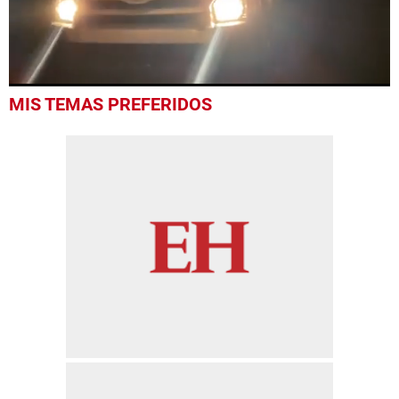
0
MIS TEMAS PREFERIDOS
seconds
of
52
seconds