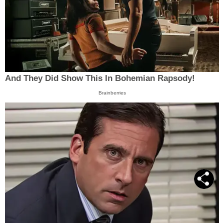
And They Did Show This In Bohemian Rapsody!
Brainberries