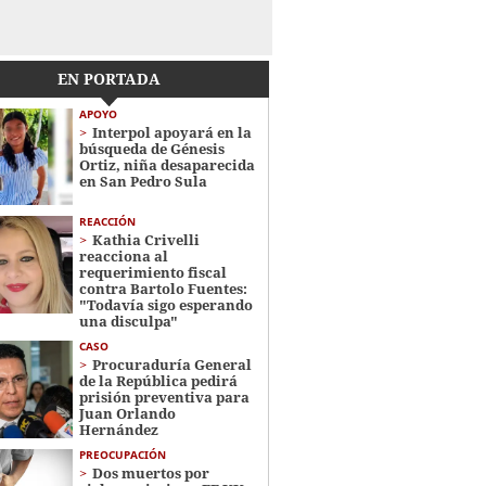
EN PORTADA
APOYO
Interpol apoyará en la
búsqueda de Génesis
Ortiz, niña desaparecida
en San Pedro Sula
REACCIÓN
Kathia Crivelli
reacciona al
requerimiento fiscal
contra Bartolo Fuentes:
"Todavía sigo esperando
una disculpa"
CASO
Procuraduría General
de la República pedirá
prisión preventiva para
Juan Orlando
Hernández
PREOCUPACIÓN
Dos muertos por