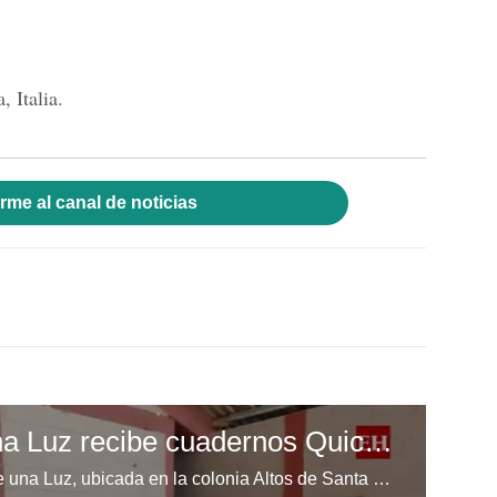
, Italia.
rme al canal de noticias
Escuela Enciende una Luz recibe cuadernos Quick, gracias a la Maratón del Saber
Los niños de la escuela Enciende una Luz, ubicada en la colonia Altos de Santa Rosa, al sur de Tegucigalpa, recibieron cuadernos Quick como parte de la Campaña Maratón del Saber.