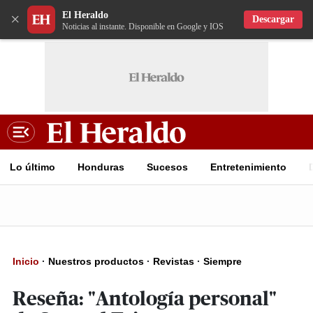
El Heraldo
×
Descargar
Noticias al instante. Disponible en Google y IOS
Lo último
Honduras
Sucesos
Entretenimiento
Inicio
·
Nuestros productos
·
Revistas
·
Siempre
Reseña: "Antología personal"