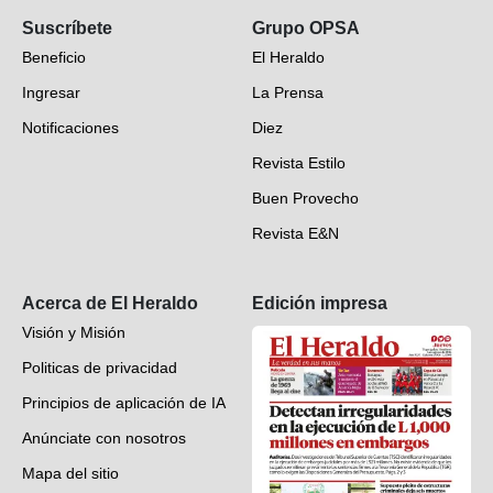
Suscríbete
Grupo OPSA
EH Verifica
Beneficio
El Heraldo
Fotogalerías
Ingresar
La Prensa
Deportes
Notificaciones
Diez
Videos
Revista Estilo
Hondureños en el mundo
Buen Provecho
Revista E&N
Suscripción
Acerca de El Heraldo
Edición impresa
Visión y Misión
Politicas de privacidad
Principios de aplicación de IA
Anúnciate con nosotros
Mapa del sitio