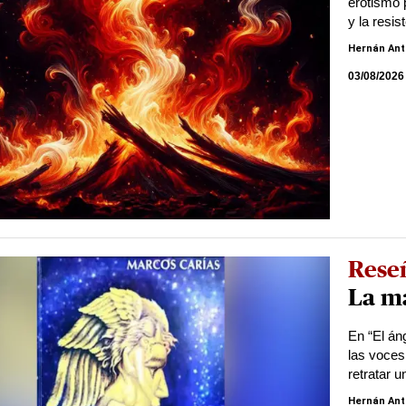
erotismo 
y la resi
Hernán Ant
03/08/2026
Reseñ
La m
En “El áng
las voces
retratar 
Hernán Ant