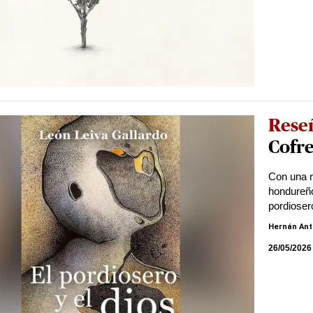
Reseñ
Cofr
Con una n
hondureño
pordiosero
Hernán Ant
26/05/2026