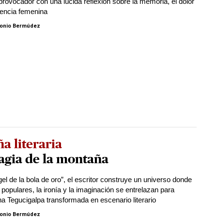
provocador con una lúcida reflexión sobre la memoria, el dolor
stencia femenina
onio Bermúdez
a literaria
agia de la montaña
el de la bola de oro”, el escritor construye un universo donde
 populares, la ironía y la imaginación se entrelazan para
una Tegucigalpa transformada en escenario literario
onio Bermúdez