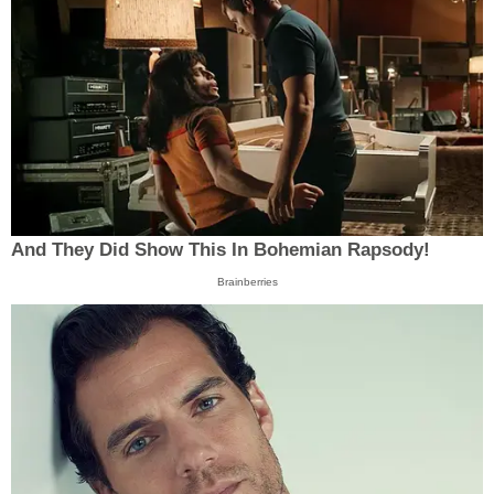
And They Did Show This In Bohemian Rapsody!
Brainberries