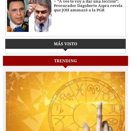
"A vos te voy a dar una lección":
Procurador Dagoberto Aspra revela
que JOH amenazó a la PGR
MÁS VISTO
TRENDING