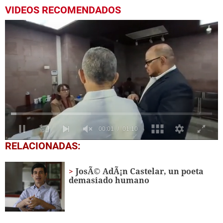
VIDEOS RECOMENDADOS
0
RELACIONADAS:
seconds
of
1
JosÃ© AdÃ¡n Castelar, un poeta
minute,
demasiado humano
10
seconds