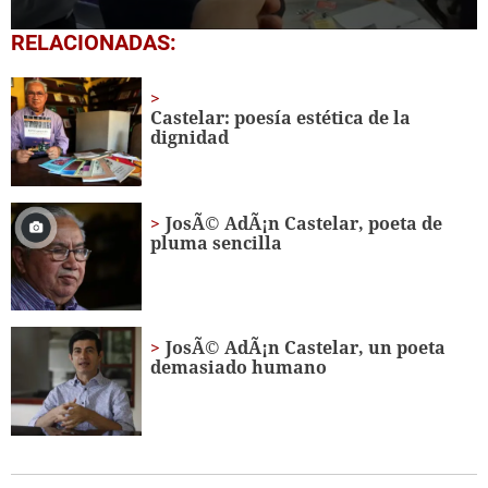
0
RELACIONADAS:
seconds
of
1
minute,
Castelar: poesía estética de la
10
dignidad
seconds
JosÃ© AdÃ¡n Castelar, poeta de
pluma sencilla
JosÃ© AdÃ¡n Castelar, un poeta
demasiado humano