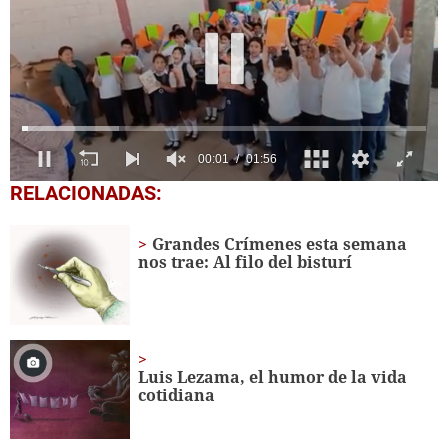
0
RELACIONADAS:
seconds
of
1
Grandes Crímenes esta semana
minute,
nos trae: Al filo del bisturí
56
seconds
Luis Lezama, el humor de la vida
cotidiana