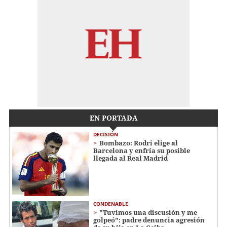
EN PORTADA
DECISIÓN
Bombazo: Rodri elige al
Barcelona y enfría su posible
llegada al Real Madrid
CONDENABLE
"Tuvimos una discusión y me
golpeó": padre denuncia agresión