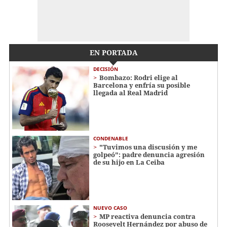
EN PORTADA
DECISIÓN
Bombazo: Rodri elige al
Barcelona y enfría su posible
llegada al Real Madrid
CONDENABLE
"Tuvimos una discusión y me
golpeó": padre denuncia agresión
de su hijo en La Ceiba
NUEVO CASO
MP reactiva denuncia contra
Roosevelt Hernández por abuso de