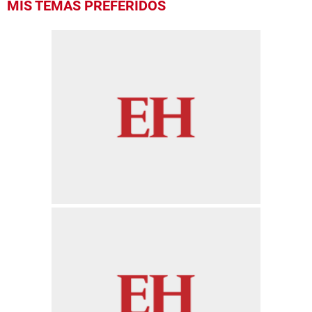
MIS TEMAS PREFERIDOS
seconds
of
36
seconds