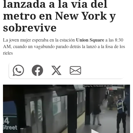
lanzada a la vía del
metro en New York y
sobrevive
Union Square
La joven mujer esperaba en la estación
a las 8:30
AM, cuando un vagabundo parado detrás la lanzó a la fosa de los
rieles
0
seconds
of
0
seconds