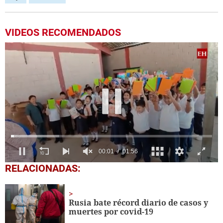
VIDEOS RECOMENDADOS
0
RELACIONADAS:
seconds
of
1
minute,
Rusia bate récord diario de casos y
56
muertes por covid-19
seconds