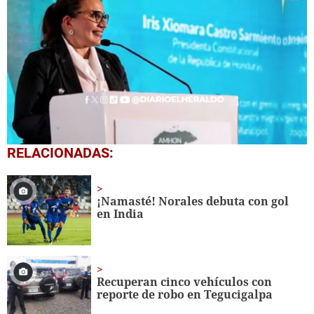
0
RELACIONADAS:
seconds
of
1
minute,
¡Namasté! Norales debuta con gol
50
en India
seconds
Recuperan cinco vehículos con
reporte de robo en Tegucigalpa