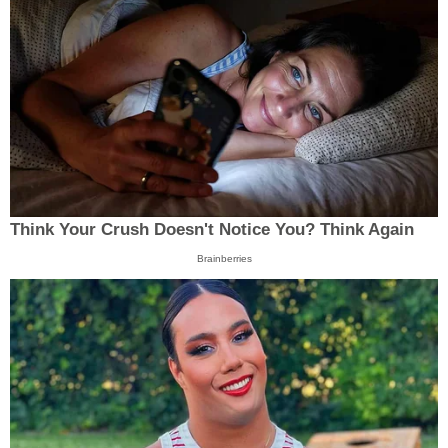
Think Your Crush Doesn't Notice You? Think Again
Brainberries