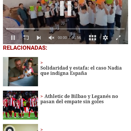
0
RELACIONADAS:
seconds
of
1
minute,
Solidaridad y estafa: el caso Nadia
56
que indigna España
seconds
Athletic de Bilbao y Leganés no
pasan del empate sin goles