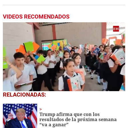
VIDEOS RECOMENDADOS
0
RELACIONADAS:
seconds
of
1
minute,
Trump afirma que con los
56
resultados de la próxima semana
seconds
“va a ganar”