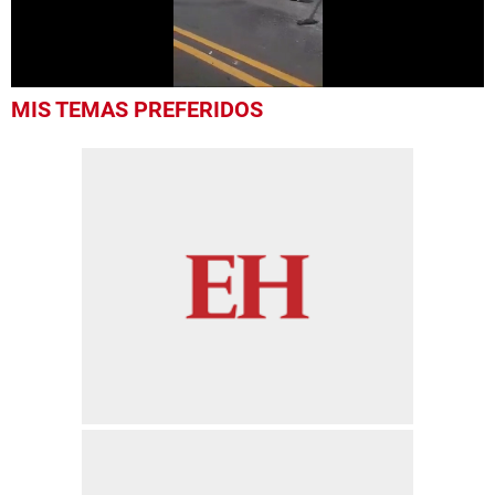
0
MIS TEMAS PREFERIDOS
seconds
of
14
seconds