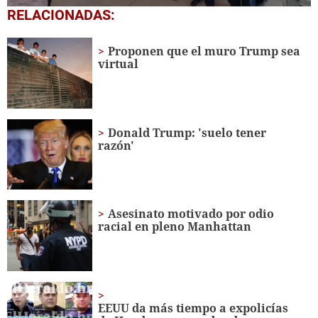
0
RELACIONADAS:
of
1
minute,
Proponen que el muro Trump sea
56
virtual
seconds
Donald Trump: 'suelo tener
razón'
Asesinato motivado por odio
racial en pleno Manhattan
EEUU da más tiempo a expolicías