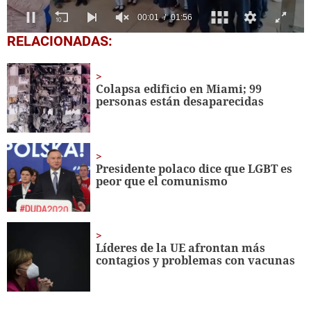
0
RELACIONADAS:
seconds
of
1
minute,
Colapsa edificio en Miami; 99
56
personas están desaparecidas
seconds
Presidente polaco dice que LGBT es
peor que el comunismo
Líderes de la UE afrontan más
contagios y problemas con vacunas