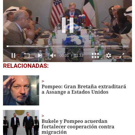
0
RELACIONADAS:
seconds
of
1
minute,
Pompeo: Gran Bretaña extraditará
33
a Assange a Estados Unidos
seconds
Bukele y Pompeo acuerdan
fortalecer cooperación contra
migración