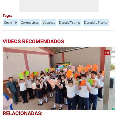
Tags:
Covid-19
Coronavirus
Vacunas
Donald Trump
Donald J. Trump
VIDEOS RECOMENDADOS
0
RELACIONADAS:
seconds