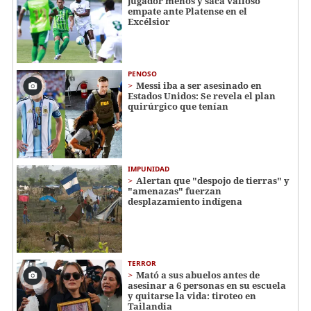
jugador menos y saca valioso
empate ante Platense en el
Excélsior
PENOSO
Messi iba a ser asesinado en
Estados Unidos: Se revela el plan
quirúrgico que tenían
IMPUNIDAD
Alertan que "despojo de tierras" y
"amenazas" fuerzan
desplazamiento indígena
TERROR
Mató a sus abuelos antes de
asesinar a 6 personas en su escuela
y quitarse la vida: tiroteo en
Tailandia