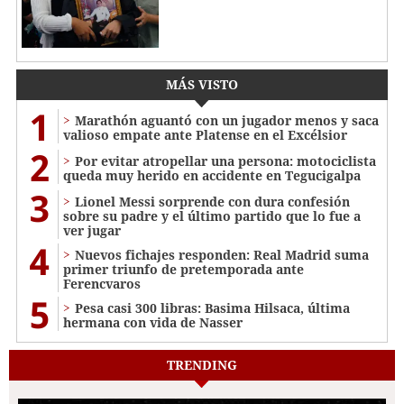
MÁS VISTO
1
Marathón aguantó con un jugador menos y saca
valioso empate ante Platense en el Excélsior
2
Por evitar atropellar una persona: motociclista
queda muy herido en accidente en Tegucigalpa
3
Lionel Messi sorprende con dura confesión
sobre su padre y el último partido que lo fue a
ver jugar
4
Nuevos fichajes responden: Real Madrid suma
primer triunfo de pretemporada ante
Ferencvaros
5
Pesa casi 300 libras: Basima Hilsaca, última
hermana con vida de Nasser
TRENDING