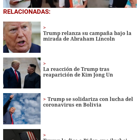
0
RELACIONADAS:
seconds
of
1
minute,
Trump relanza su campaña bajo la
56
mirada de Abraham Lincoln
seconds
La reacción de Trump tras
reaparición de Kim Jong Un
Trump se solidariza con lucha del
coronavirus en Bolivia