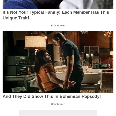
It's Not Your Typical Family: Each Member Has This
Unique Trait!
Brainberries
And They Did Show This In Bohemian Rapsody!
Brainberries