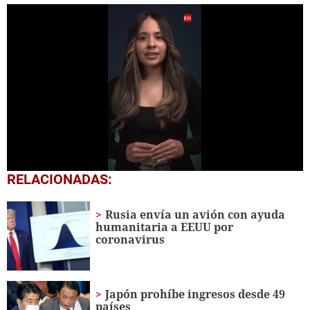
0
RELACIONADAS:
seconds
of
1
Rusia envía un avión con ayuda
minute,
humanitaria a EEUU por
0
coronavirus
Japón prohíbe ingresos desde 49
países