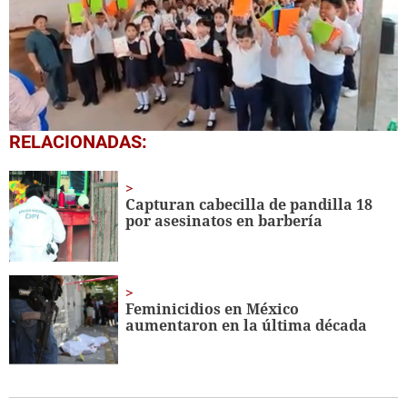
0
RELACIONADAS:
seconds
of
1
minute,
Capturan cabecilla de pandilla 18
56
por asesinatos en barbería
seconds
Feminicidios en México
aumentaron en la última década