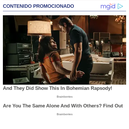
CONTENIDO PROMOCIONADO
And They Did Show This In Bohemian Rapsody!
Brainberries
Are You The Same Alone And With Others? Find Out
Brainberries