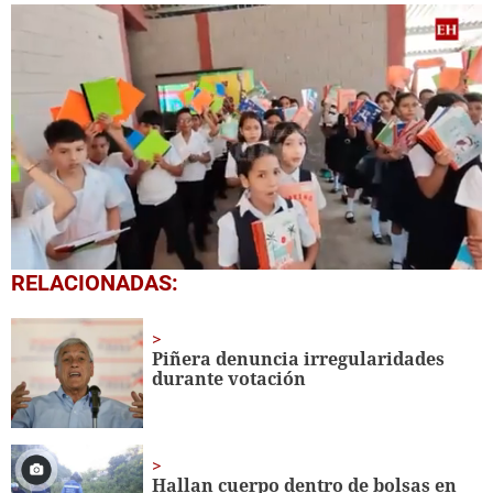
0
RELACIONADAS:
seconds
of
1
minute,
Piñera denuncia irregularidades
56
durante votación
seconds
Hallan cuerpo dentro de bolsas en