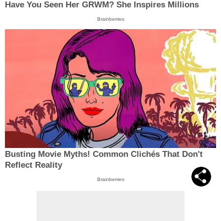
Have You Seen Her GRWM? She Inspires Millions
Brainberries
Busting Movie Myths! Common Clichés That Don't
Reflect Reality
Brainberries