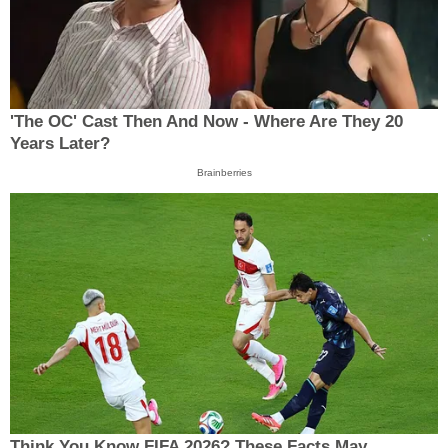
'The OC' Cast Then And Now - Where Are They 20
Years Later?
Brainberries
Think You Know FIFA 2026? These Facts May