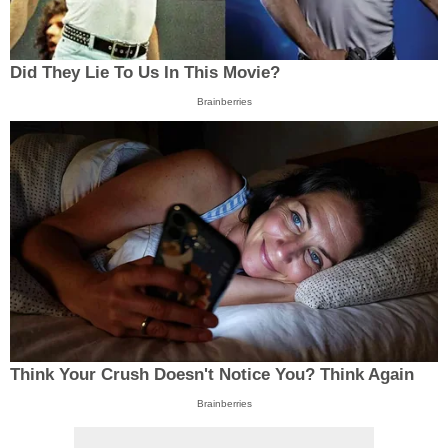
Did They Lie To Us In This Movie?
Brainberries
Think Your Crush Doesn't Notice You? Think Again
Brainberries