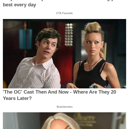
best every day
CTA Favorite
'The OC' Cast Then And Now - Where Are They 20
Years Later?
Brainberries