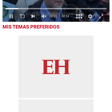
0
MIS TEMAS PREFERIDOS
seconds
of
14
seconds