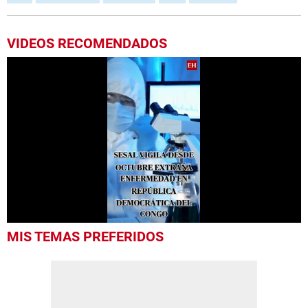
VIDEOS RECOMENDADOS
0
MIS TEMAS PREFERIDOS
seconds
of
1
minute,
20
seconds