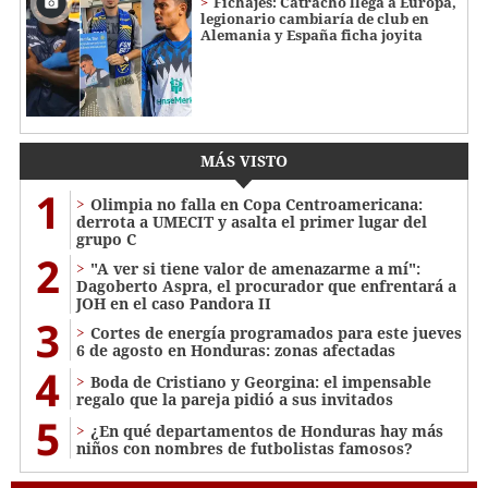
Fichajes: Catracho llega a Europa,
legionario cambiaría de club en
Alemania y España ficha joyita
MÁS VISTO
1
Olimpia no falla en Copa Centroamericana:
derrota a UMECIT y asalta el primer lugar del
grupo C
2
"A ver si tiene valor de amenazarme a mí":
Dagoberto Aspra, el procurador que enfrentará a
JOH en el caso Pandora II
3
Cortes de energía programados para este jueves
6 de agosto en Honduras: zonas afectadas
4
Boda de Cristiano y Georgina: el impensable
regalo que la pareja pidió a sus invitados
5
¿En qué departamentos de Honduras hay más
niños con nombres de futbolistas famosos?