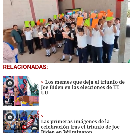
0
RELACIONADAS:
seconds
of
1
Los memes que deja el triunfo de
minute,
Joe Biden en las elecciones de EE
56
UU
seconds
Las primeras imágenes de la
celebración tras el triunfo de Joe
Biden en Wilmington