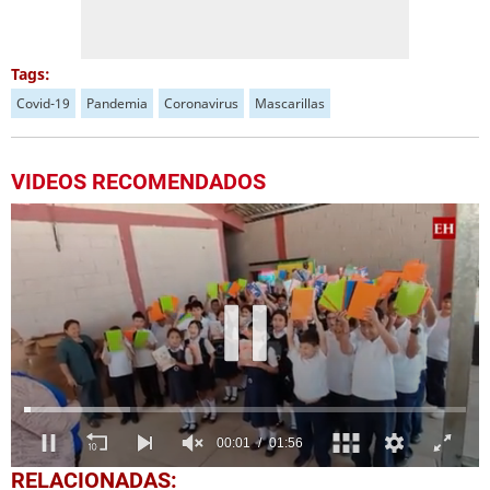
Tags:
Covid-19
Pandemia
Coronavirus
Mascarillas
VIDEOS RECOMENDADOS
00:03
01:56
0
RELACIONADAS: