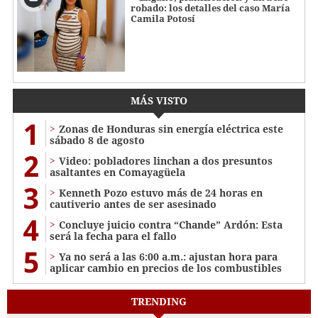
robado: los detalles del caso María
Camila Potosí
MÁS VISTO
1
Zonas de Honduras sin energía eléctrica este
sábado 8 de agosto
2
Video: pobladores linchan a dos presuntos
asaltantes en Comayagüela
3
Kenneth Pozo estuvo más de 24 horas en
cautiverio antes de ser asesinado
4
Concluye juicio contra “Chande” Ardón: Esta
será la fecha para el fallo
5
Ya no será a las 6:00 a.m.: ajustan hora para
aplicar cambio en precios de los combustibles
TRENDING