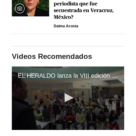
periodista que fue
secuestrada en Veracruz,
México?
Dalma Acosta
Videos Recomendados
EL HERALDO lanza la VIII edición de la Vuelta Ciclística
0