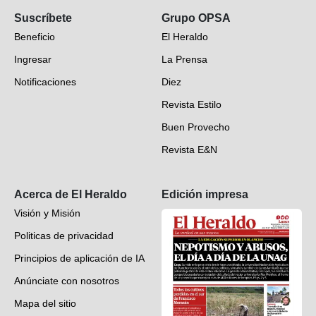
Suscríbete
Grupo OPSA
EH Verifica
Beneficio
El Heraldo
Fotogalerías
Ingresar
La Prensa
Deportes
Notificaciones
Diez
Videos
Revista Estilo
Hondureños en el mundo
Buen Provecho
Revista E&N
Suscripción
Acerca de El Heraldo
Edición impresa
Visión y Misión
Politicas de privacidad
Principios de aplicación de IA
Anúnciate con nosotros
Mapa del sitio