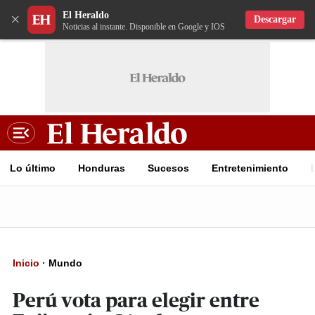
El Heraldo
×
Descargar
Noticias al instante. Disponible en Google y IOS
Lo último
Honduras
Sucesos
Entretenimiento
Inicio
·
Mundo
Perú vota para elegir entre