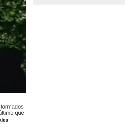
iformados
último que
ales