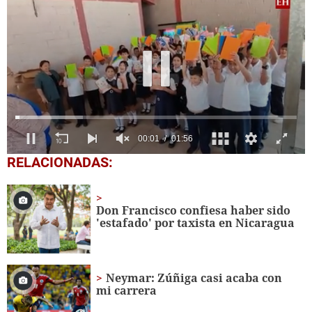
0
RELACIONADAS:
seconds
of
1
minute,
Don Francisco confiesa haber sido
56
'estafado' por taxista en Nicaragua
seconds
Neymar: Zúñiga casi acaba con
mi carrera