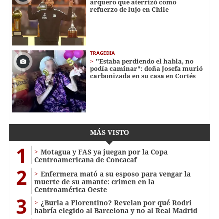
arquero que aterrizó como
refuerzo de lujo en Chile
TRAGEDIA
"Estaba perdiendo el habla, no
podía caminar": doña Josefa murió
carbonizada en su casa en Cortés
MÁS VISTO
1
Motagua y FAS ya juegan por la Copa
Centroamericana de Concacaf
2
Enfermera mató a su esposo para vengar la
muerte de su amante: crimen en la
Centroamérica Oeste
3
¿Burla a Florentino? Revelan por qué Rodri
habría elegido al Barcelona y no al Real Madrid