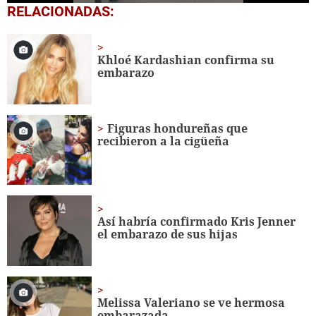
0
RELACIONADAS:
seconds
of
38
seconds
Khloé Kardashian confirma su
embarazo
Figuras hondureñas que
recibieron a la cigüeña
Así habría confirmado Kris Jenner
el embarazo de sus hijas
Melissa Valeriano se ve hermosa
embarazada