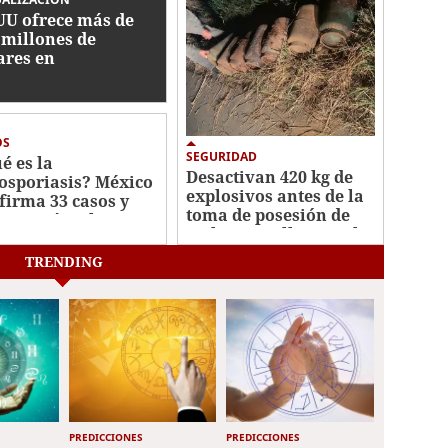
UU ofrece más de
 millones de
ares en
ompensas por
ecillas de Cártel
isco
OS
SEGURIDAD
é es la
Desactivan 420 kg de
losporiasis? México
explosivos antes de la
firma 33 casos y
toma de posesión de
carta vínculo con
De la Espriella en Cali
te en EEUU
TRENDING
PREDICCIONES
PREDICCIONES