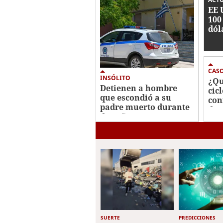
0%
EE 
100
dól
rec
cab
Jal
CAS
INSÓLITO
¿Qu
Detienen a hombre
cic
que escondió a su
con
padre muerto durante
des
dos años en un
bro
congelador
SUERTE
PREDICCIONES