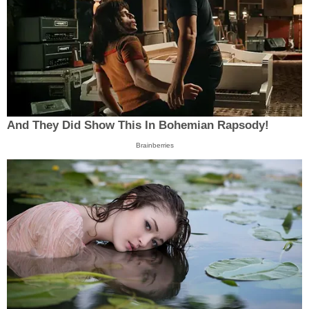
And They Did Show This In Bohemian Rapsody!
Brainberries