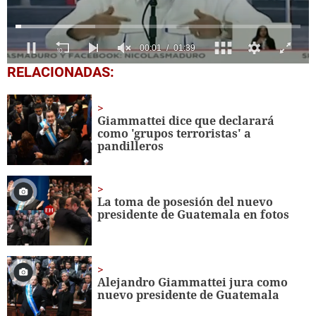
0
RELACIONADAS:
seconds
of
1
minute,
Giammattei dice que declarará
39
como 'grupos terroristas' a
seconds
pandilleros
La toma de posesión del nuevo
presidente de Guatemala en fotos
Alejandro Giammattei jura como
nuevo presidente de Guatemala