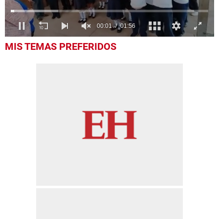
0
MIS TEMAS PREFERIDOS
of
1
minute,
56
seconds