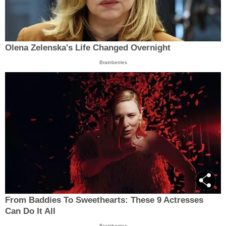
Olena Zelenska's Life Changed Overnight
Brainberries
From Baddies To Sweethearts: These 9 Actresses
Can Do It All
Brainberries