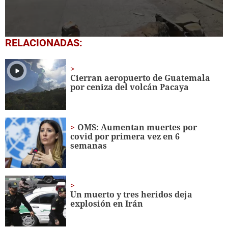
0
RELACIONADAS:
seconds
of
57
seconds
Cierran aeropuerto de Guatemala
por ceniza del volcán Pacaya
OMS: Aumentan muertes por
covid por primera vez en 6
semanas
Un muerto y tres heridos deja
explosión en Irán