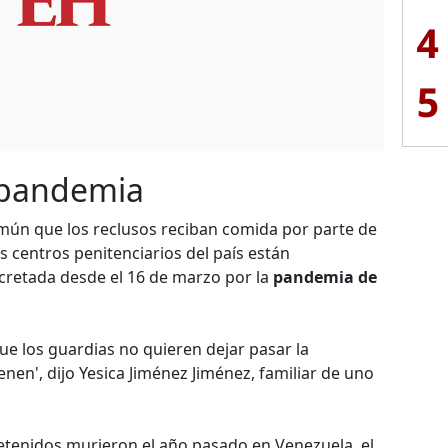
4
5
a pandemia
omún que los reclusos reciban comida por parte de
los centros penitenciarios del país están
ecretada desde el 16 de marzo por la
pandemia de
ue los guardias no quieren dejar pasar la
enen', dijo Yesica Jiménez Jiménez, familiar de uno
etenidos murieron el año pasado en Venezuela, el