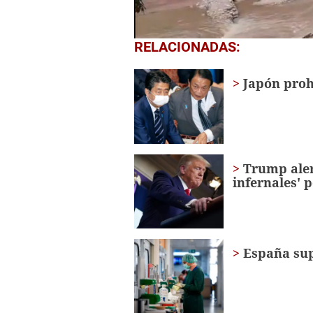
0
RELACIONADAS:
seconds
of
3
Japón proh
minutes,
27
seconds
Volume
0%
Trump aler
infernales' 
España sup