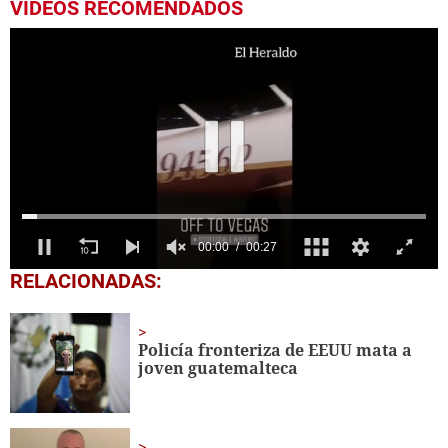
VIDEOS RECOMENDADOS
0
RELACIONADAS:
seconds
of
27
seconds
Policía fronteriza de EEUU mata a
joven guatemalteca